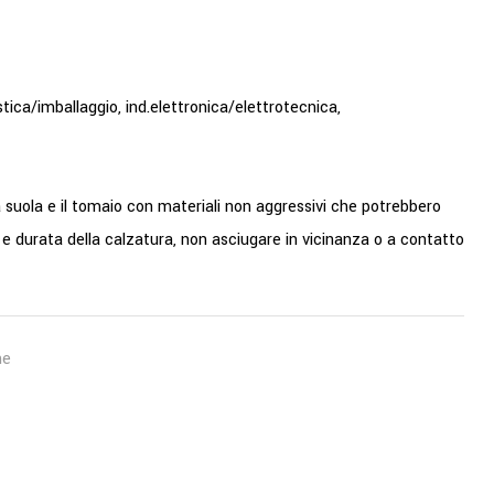
stica/imballaggio, ind.elettronica/elettrotecnica,
a suola e il tomaio con materiali non aggressivi che potrebbero
 durata della calzatura, non asciugare in vicinanza o a contatto
he
est
ail