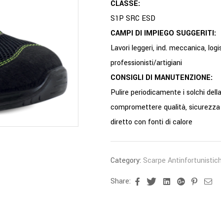
CLASSE:
S1P SRC ESD
CAMPI DI IMPIEGO SUGGERITI:
Lavori leggeri, ind. meccanica, logi
professionisti/artigiani
CONSIGLI DI MANUTENZIONE:
Pulire periodicamente i solchi dell
compromettere qualità, sicurezza e
diretto con fonti di calore
Category:
Scarpe Antinfortunistic
Share:
Facebook
Twitter
Linkedin
Google+
Pinter
Em